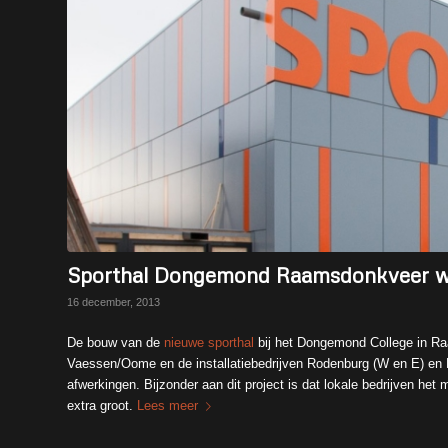
Sporthal Dongemond Raamsdonkveer wor
16 december, 2013
De bouw van de
nieuwe sporthal
bij het Dongemond College in R
Vaessen/Oome en de installatiebedrijven Rodenburg (W en E) en D
afwerkingen. Bijzonder aan dit project is dat lokale bedrijven het
extra groot.
Lees meer