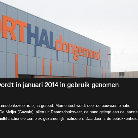
dt in januari 2014 in gebruik genomen
aamsdonksveer is bijna gereed. Momenteel wordt door de bouwcombinatie
e Meijer (Gawalo), allen uit Raamsdonksveer, de hand gelegd aan de laatste
 multifunctionele complex gezamenlijk realiseren. Daardoor is de betrokkenheid