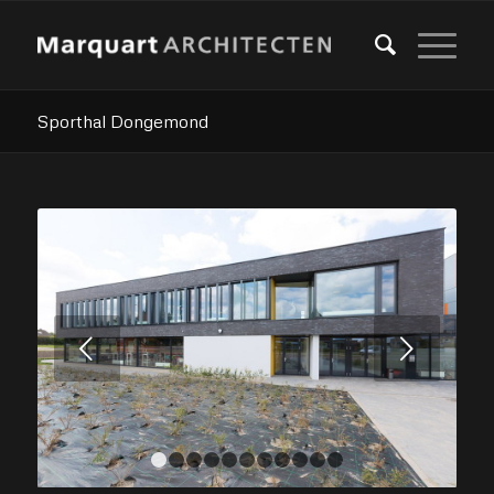
Sporthal Dongemond
Volgende
1
2
3
4
5
6
7
8
9
10
11