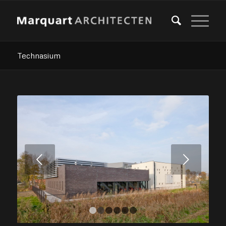
Technasium
Volgende
1
2
3
4
5
6