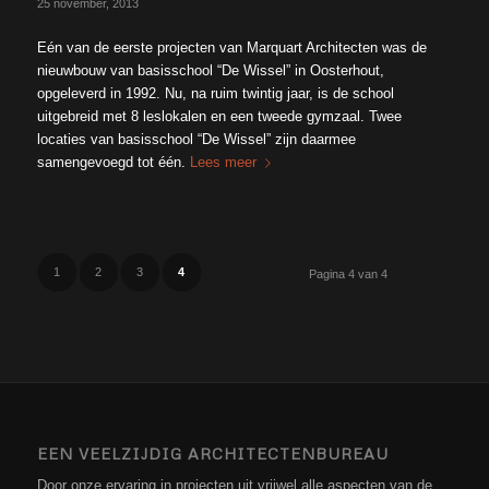
25 november, 2013
Eén van de eerste projecten van Marquart Architecten was de
nieuwbouw van basisschool “De Wissel” in Oosterhout,
opgeleverd in 1992. Nu, na ruim twintig jaar, is de school
uitgebreid met 8 leslokalen en een tweede gymzaal. Twee
locaties van basisschool “De Wissel” zijn daarmee
samengevoegd tot één.
Lees meer
1
2
3
4
Pagina 4 van 4
EEN VEELZIJDIG ARCHITECTENBUREAU
Door onze ervaring in projecten uit vrijwel alle aspecten van de