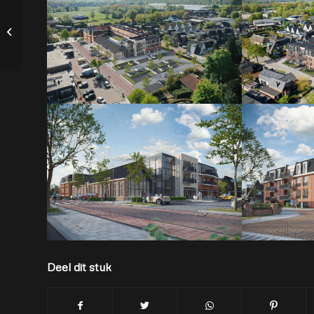
Opening uitbreiding
basisschool Al Qalam
Gouda
Deel dit stuk