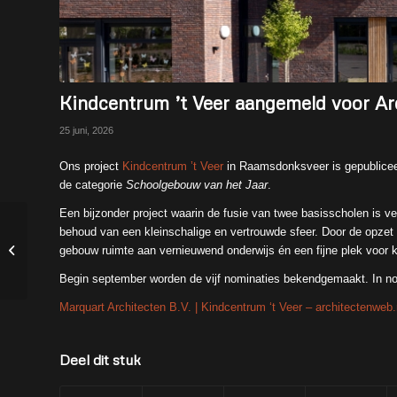
Kindcentrum ’t Veer aangemeld voor A
25 juni, 2026
Ons project
Kindcentrum ’t Veer
in Raamsdonksveer is gepublicee
de categorie
Schoolgebouw van het Jaar
.
Een bijzonder project waarin de fusie van twee basisscholen is v
Start verkoop
behoud van een kleinschalige en vertrouwde sfeer. Door de opzet 
Aloysiuskwartier te
gebouw ruimte aan vernieuwend onderwijs én een fijne plek voor k
Haaren.
Begin september worden de vijf nominaties bekendgemaakt. In nove
Marquart Architecten B.V. | Kindcentrum ‘t Veer – architectenweb.
Deel dit stuk