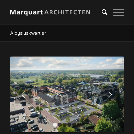
Aloysiuskwartier
Volgende
1
2
3
4
5
6