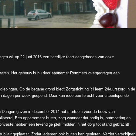
egen wij op 22 juni 2016 een heerlijke taart aangeboden van onze
 Haaren. Het gebouw is nu door aannemer Remmers overgedragen aan
diepingen. Op de begane grond biedt Zorgstichting ‘t Heem 24-uurszorg in de
n dagen per week geopend. Daar kan iedereen terecht voor uiteenlopende
n Dungen gaven in december 2014 het startsein voor de bouw van
realiseerd. Een appartement huren, zorg wanneer dat nodig is, ontmoeting en
onveste hebben een levendige plek midden in het dorp tot stand gebracht!
meubilair geplaatst. Zodat iedereen ook buiten kan genieten! Verder verschijnen