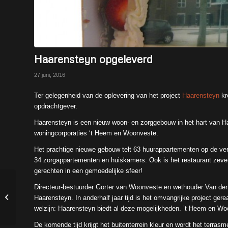
Haarensteyn opgeleverd
27 juni, 2016
Ter gelegenheid van de oplevering van het project
Haarensteyn
kr
opdrachtgever.
Haarensteyn is een nieuw woon- en zorggebouw in het hart van
woningcorporaties ‘t Heem en Woonveste.
Het prachtige nieuwe gebouw telt 63 huurappartementen op de ver
34 zorgappartementen en huiskamers. Ook is het restaurant zeve
gerechten in een gemoedelijke sfeer!
Directeur-bestuurder Gorter van Woonveste en wethouder Van de
Heropening basisschool
Haarensteyn. In anderhalf jaar tijd is het omvangrijke project ge
Marcoen
welzijn: Haarensteyn biedt al deze mogelijkheden. ’t Heem en Wo
De komende tijd krijgt het buitenterrein kleur en wordt het terras