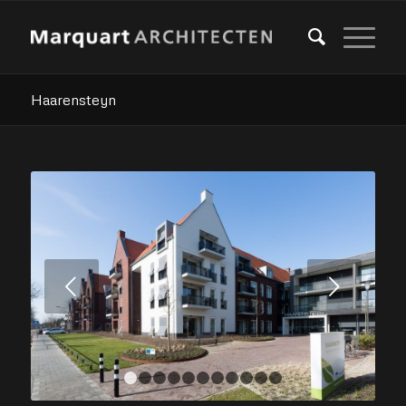
Haarensteyn
Volgende
1
2
3
4
5
6
7
8
9
10
11