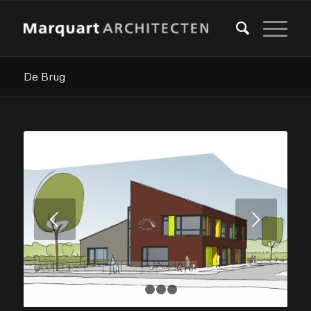
De Brug
Volgende
1
2
3
4