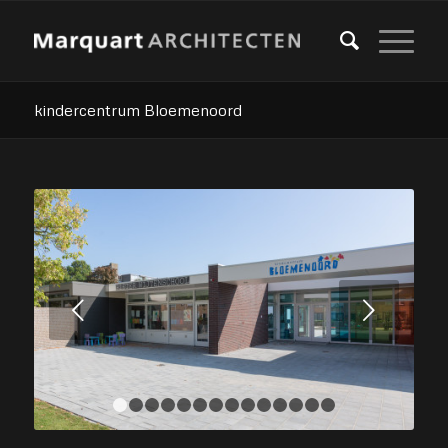
kindercentrum Bloemenoord
Volgende
1
2
3
4
5
6
7
8
9
10
11
12
13
14