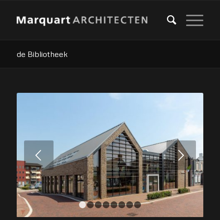
de Bibliotheek
Volgende
1
2
3
4
5
6
7
8