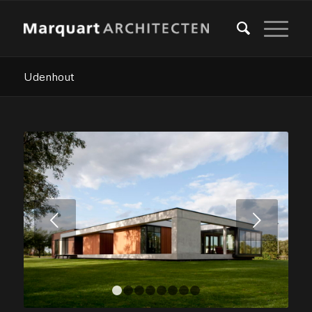
Udenhout
Volgende
1
2
3
4
5
6
7
8