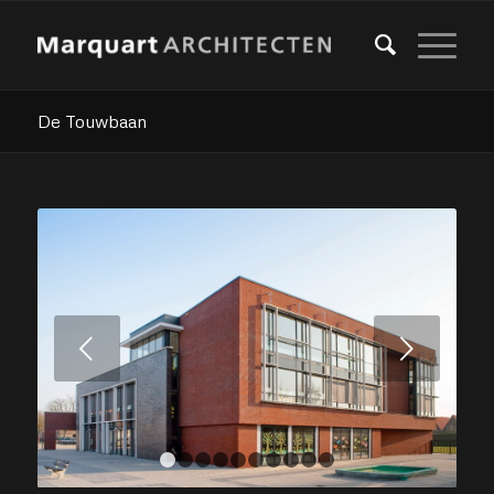
De Touwbaan
Volgende
1
2
3
4
5
6
7
8
9
10