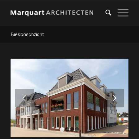
Biesboschzicht
Volgende
1
2
3
4