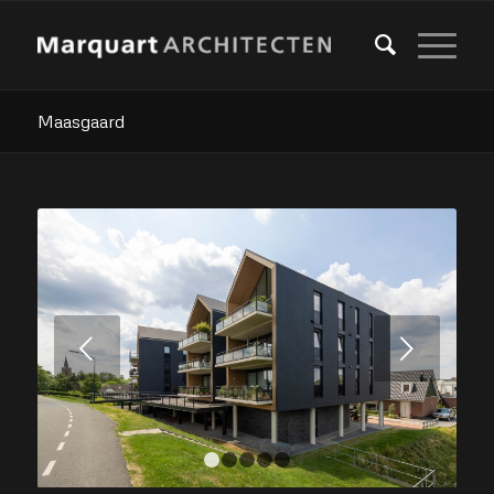
Maasgaard
Volgende
1
2
3
4
5